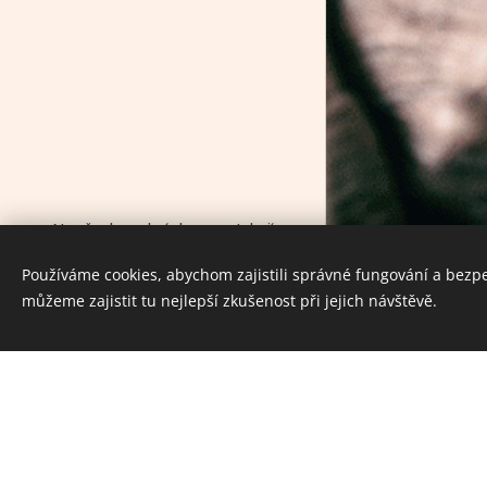
Na všechny obrázky se vztahují
autorská práva
Používáme cookies, abychom zajistili správné fungování a bezp
Vytvořeno službou
Webnode
můžeme zajistit tu nejlepší zkušenost při jejich návštěvě.
Cookies