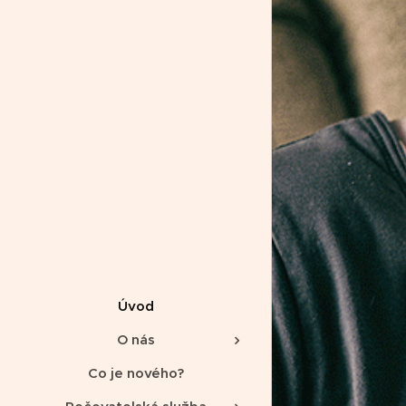
Úvod
O nás
Co je nového?