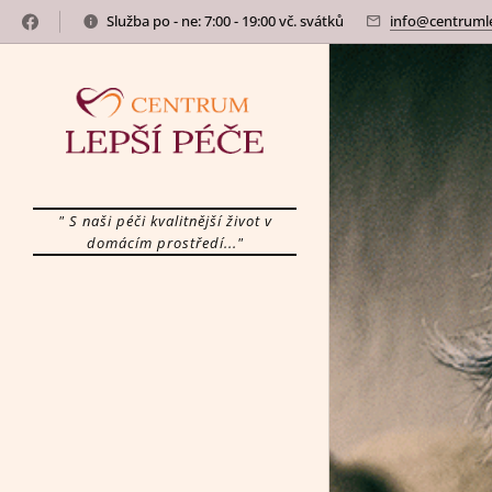
Služba po - ne: 7:00 - 19:00 vč. svátků
info@centrumle
" S naši péči kvalitnější život v
domácím prostředí..."