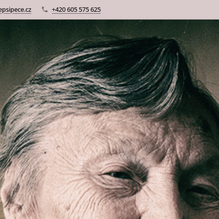
psipece.cz
+420 605 575 625