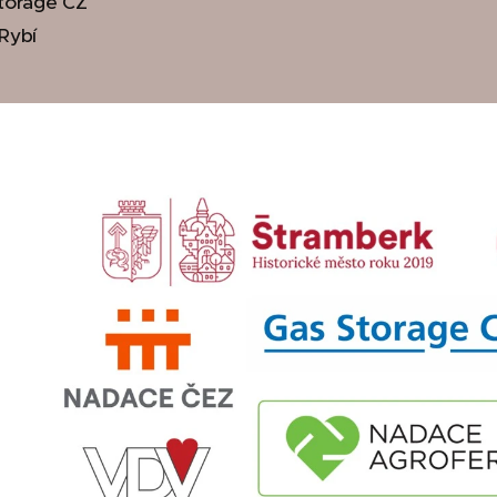
torage CZ
Rybí