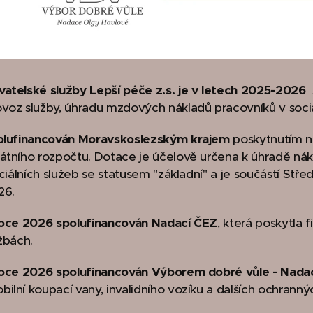
vatelské služby Lepší péče z.s. je v letech 2025-2026
s
voz služby, úhradu mzdových nákladů pracovníků v sociál
polufinancován Moravskoslezským krajem
poskytnutím ne
átního rozpočtu. Dotace je účelově určena k úhradě nákla
sociálních služeb se statusem "základní" a je součástí S
26.
 roce 2026 spolufinancován
Nadací ČEZ
, která poskytla 
užbách.
 roce 2026 spolufinancován Výborem dobré vůle - Nada
ilní koupací vany, invalidního vozíku a dalších ochran