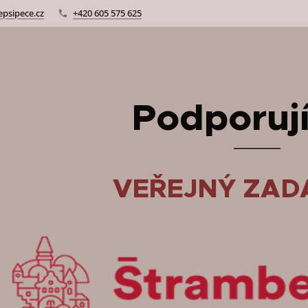
psipece.cz
+420 605 575 625
Podporují
VEŘEJNÝ ZAD