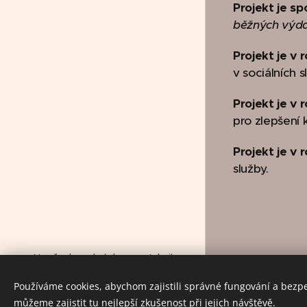
Projekt je sp
běžných výdaj
Projekt je v
v sociálních s
Projekt je v
pro zlepšení k
Projekt je v
služby.
Na všechny obrázky se vztahují
autorská práva
Používáme cookies, abychom zajistili správné fungování a bezp
Vytvořeno službou
Webnode
můžeme zajistit tu nejlepší zkušenost při jejich návštěvě.