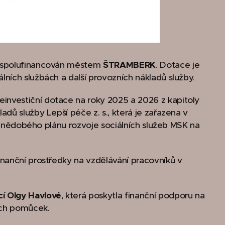
polufinancován městem
ŠTRAMBERK
. Dotace je
ních službách a další provozních nákladů služby.
investiční dotace na roky 2025 a 2026 z kapitoly
dů služby Lepší péče z. s., která je zařazena v
třednědobého plánu rozvoje sociálních služeb MSK na
finanční prostředky na vzdělávání pracovníků v
cí Olgy Havlové
, která poskytla finanční podporu na
ných pomůcek.