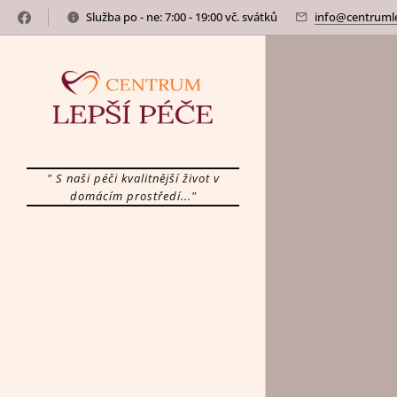
Služba po - ne: 7:00 - 19:00 vč. svátků
info@centrumle
" S naši péči kvalitnější život v
domácím prostředí..."