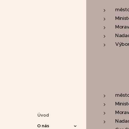
město
Minist
Morav
Nada
Výbor
město
Minist
Morav
Úvod
Nada
O nás