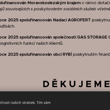
olufinancován
Moravskoslezským krajem
v rámci dotačn
ů souvisejících s poskytováním sociálních služeb včetně
 roce 2025 spolufinancován
Nadací AGROFERT
poskytnut
lužbách.
 roce 2025 spolufinancován společností
GAS STORAGE 
ognitivních funkcí našich klientů.
 roce 2025 spolufinancován obcí
RYBÍ
poskytnutím finanč
D Ě K U J E M 
ečnost našich stránek. Tím vám