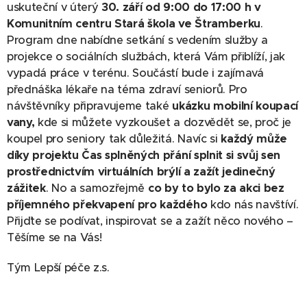
uskuteční v úterý
30. září od 9:00 do 17:00 h v
Komunitním centru Stará škola ve Štramberku
.
Program dne nabídne setkání s vedením služby a
projekce o sociálních službách, která Vám přiblíží, jak
vypadá práce v terénu. Součástí bude i zajímavá
přednáška lékaře na téma zdraví seniorů. Pro
návštěvníky připravujeme také
ukázku mobilní koupací
vany,
kde si můžete vyzkoušet a dozvědět se, proč je
koupel pro seniory tak důležitá. Navíc si
každý může
díky projektu Čas splněných přání splnit si svůj sen
prostřednictvím virtuálních brýlí a zažít jedinečný
zážitek
. No a samozřejmě
co by to bylo za akci bez
příjemného překvapení pro každého
kdo nás navštíví.
Přijďte se podívat, inspirovat se a zažít něco nového –
Těšíme se na Vás!
Tým Lepší péče z.s.